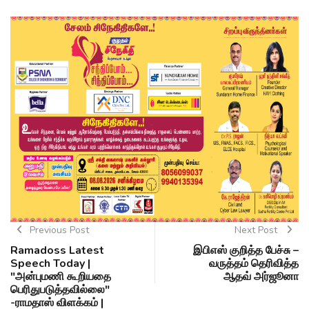
Previous Post
Next Post
Ramadoss Latest
இபிஎஸ் குறித்த பேச்சு –
Speech Today |
வருத்தம் தெரிவித்த
"அன்புமணி கூறியதை
ஆதவ் அர்ஜூனா
பெரிதுபடுத்தவில்லை"
-ராமதாஸ் விளக்கம் |