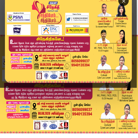
×
Home
வீடியோ ஸ்டோரி
ADMK DMDK Alliance | "அதிமுக கூட்டணியில் தேமுதி...