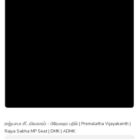
ராஜ்யசபா சீட் விவகாரம் - பிரேமலதா பதில் | Premalatha Vijayakanth |
Rajya Sabha MP Seat | DMK | ADMK