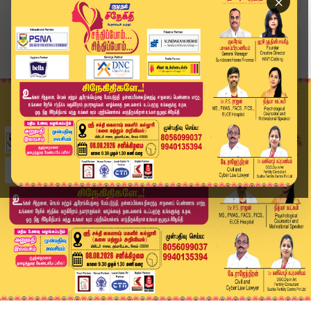
×
Home
வீடியோ ஸ்டோரி
ராஜ்யசபா சீட் விவகாரம் - பிரேமலதா பதில் | Prema...