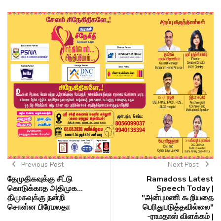
Previous Post
Next Post
தேமுதிகவுக்கு சீட்டு
Ramadoss Latest
கொடுக்காத அதிமுக...
Speech Today |
திமுகவுக்கு நன்றி
"அன்புமணி கூறியதை
சொன்ன பிரேமலதா
பெரிதுபடுத்தவில்லை"
-ராமதாஸ் விளக்கம் |