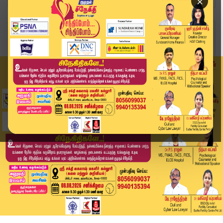
×
Home
வீடியோ ஸ்டோரி
விஷத்தைக் கக்கிய "மல்லை" பாம்பு!. விஷத்தை முறிக...