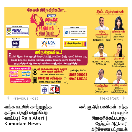
Previous Post
Next Post
வங்க கடலில் காற்றழுத்த
எஸ்.ஐ.ஆர் பணிகள்: எந்த
தாழ்வு பகுதி வலுப்பெற
படிவமும்
வாய்ப்பு | Rain Alert |
நிராகரிக்கப்படாது-
Kumudam News
தேர்தல் அதிகாரி
அர்ச்சனா பட்நாயக்