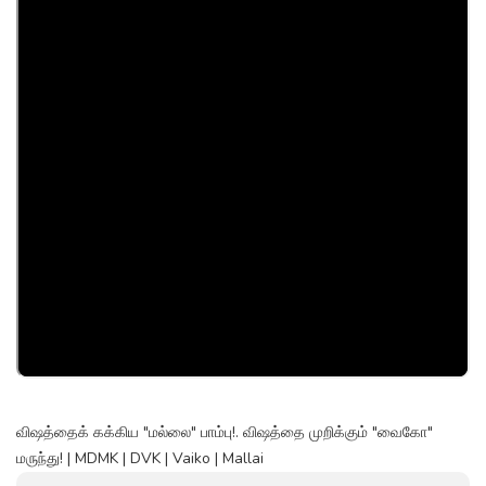
விஷத்தைக் கக்கிய "மல்லை" பாம்பு!. விஷத்தை முறிக்கும் "வைகோ"
மருந்து! | MDMK | DVK | Vaiko | Mallai