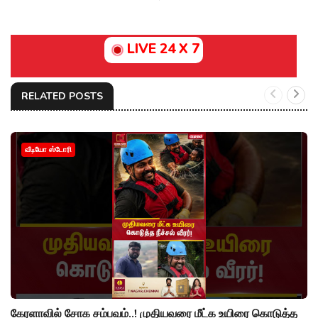
LIVE 24 X 7
RELATED POSTS
வீடியோ ஸ்டோரி
கேரளாவில் சோக சம்பவம்..! முதியவரை மீட்க உயிரை கொடுத்த