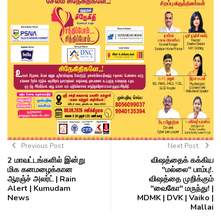
Previous Post
Next Post
2 மாவட்டங்களில் இன்று
விஷத்தைக் கக்கிய
மிக கனமழைக்கான
"மல்லை" பாம்பு!.
ஆரஞ்ச் அலர்ட் | Rain
விஷத்தை முறிக்கும்
Alert | Kumudam
"வைகோ" மருந்து! |
News
MDMK | DVK | Vaiko |
Mallai