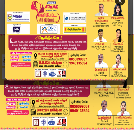
×
Home
வீடியோ ஸ்டோரி
வங்க கடலில் காற்றழுத்த தாழ்வு பகுதி வலுப்பெற வா...