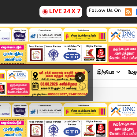
Follow Us On
LIVE 24 X 7
ு
சினிமா
அரசியல்
விளையாட்டு
இந்தியா
மேல
×
ற்கு எதிர்ப்பு இந்தி...