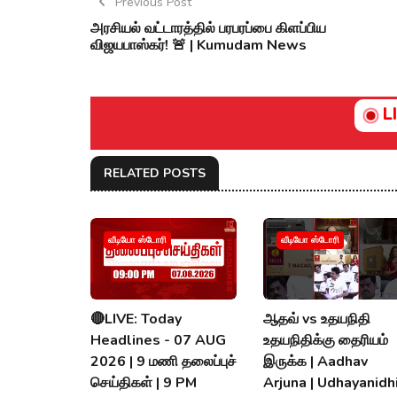
Previous Post
அரசியல் வட்டாரத்தில் பரபரப்பை கிளப்பிய
விஜயபாஸ்கர்! 🚨 | Kumudam News
L
RELATED POSTS
வீடியோ ஸ்டோரி
வீடியோ ஸ்டோரி
🔴LIVE: Today
ஆதவ் vs உதயநிதி
Headlines - 07 AUG
உதயநிதிக்கு தைரியம்
2026 | 9 மணி தலைப்புச்
இருக்க | Aadhav
செய்திகள் | 9 PM
Arjuna | Udhayanidhi