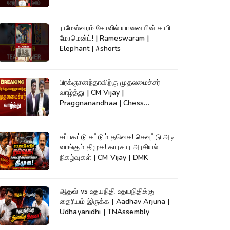
ராமேஸ்வரம் கோவில் யானையின் காபி
மோமென்ட்! | Rameswaram |
Elephant | #shorts
பிரக்ஞானந்தாவிற்கு முதலமைச்சர்
வாழ்த்து | CM Vijay |
Praggnanandhaa | Chess
Champion |KumudamNews
சப்பகட்டு கட்டும் தவெக! செவுட்டு அடி
வாங்கும் திமுக! காரசார அரசியல்
நிகழ்வுகள் | CM Vijay | DMK
ஆதவ் vs உதயநிதி உதயநிதிக்கு
தைரியம் இருக்க | Aadhav Arjuna |
Udhayanidhi | TNAssembly