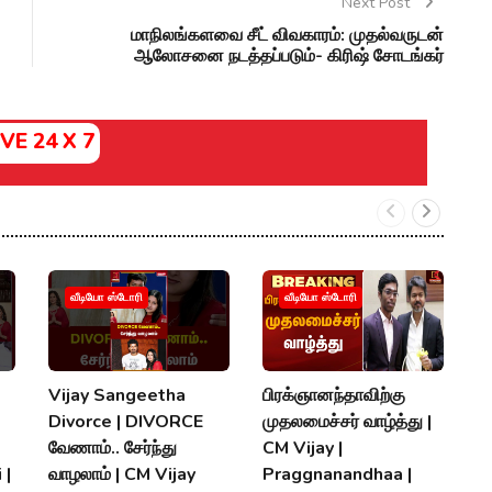
Next Post
மாநிலங்களவை சீட் விவகாரம்: முதல்வருடன்
ஆலோசனை நடத்தப்படும்- கிரிஷ் சோடங்கர்
IVE 24 X 7
வீடியோ ஸ்டோரி
வீடியோ ஸ்டோரி
Vijay Sangeetha
பிரக்ஞானந்தாவிற்கு
சப
Divorce | DIVORCE
முதலமைச்சர் வாழ்த்து |
செ
வேணாம்.. சேர்ந்து
CM Vijay |
த
 |
வாழலாம் | CM Vijay
Praggnanandhaa |
நி