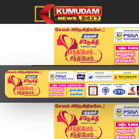
முகப்பு
விளையாட்டு
அண்மை
தமிழ்நாட
Home
வீடியோ ஸ்டோரி
இந்தியர்களின் குடியேற்றத்தி