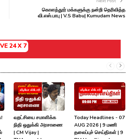
Next Post
கொளத்தூர் மக்களுக்கு நன்றி தெரிவித்த
வி.எஸ்.பாபு | V.S Babu| Kumudam News
IVE 24 X 7
வீடியோ ஸ்டோரி
வீடியோ ஸ்டோரி
க!
வறட்சியை சமாளிக்க
Today Headlines - 07
ஆ
நிதி ஒதுக்கி அரசாணை
AUG 2026 | 9 மணி
உ
்
| CM Vijay |
தலைப்புச் செய்திகள் | 9
இ