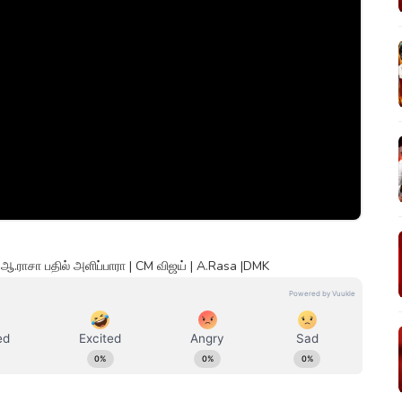
ஆ.ராசா பதில் அளிப்பாரா | CM விஜய் | A.Rasa |DMK