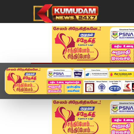
முகப்பு
விளையாட்டு
அண்மை
தமிழ்நாட
Home
வீடியோ ஸ்டோரி
🔴Live: CM விஜய்யே ஆட்ச