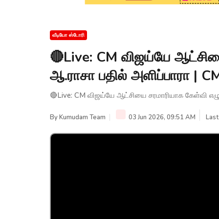
வீடியோ ஸ்டோரி
🔴Live: CM விஜய்யே ஆட்சிய
ஆ.ராசா பதில் அளிப்பாரா | C
🔴Live: CM விஜய்யே ஆட்சியை சரமாரியாக கேள்வி எழுப
By
Kumudam Team
03 Jun 2026, 09:51 AM
Last