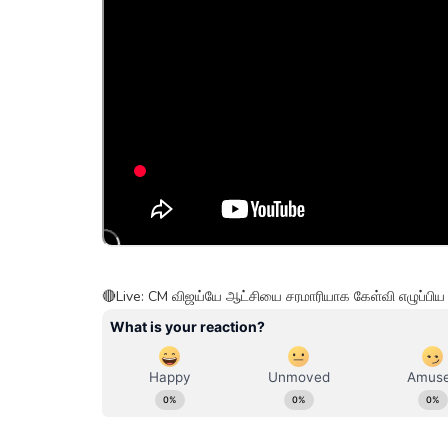
🔴Live: CM விஜய்யே ஆட்சியை சரமாரியாக கேள்வி எழுப்பிய 