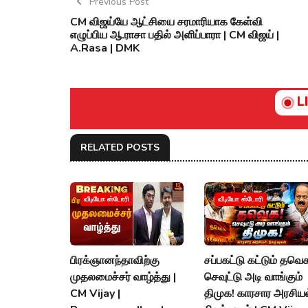
Previous Post
CM விஜய்யே ஆட்சியை சரமாரியாக கேள்வி
எழுப்பிய ஆ.ராசா பதில் அளிப்பாரா | CM விஜய் |
A.Rasa | DMK
L
RELATED POSTS
வீடியோ ஸ்டோரி
வீடியோ ஸ்டோரி
பிரக்ஞானந்தாவிற்கு
சப்பகட்டு கட்டும் தவெ
முதலமைச்சர் வாழ்த்து |
செவுட்டு அடி வாங்கும்
CM Vijay |
திமுக! காரசார அரசியல