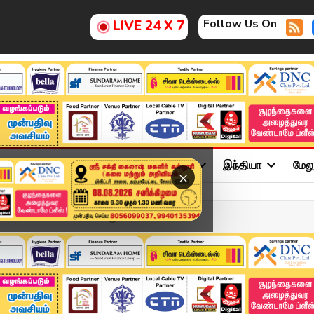
Follow Us On
LIVE 24 X 7
ு
சினிமா
அரசியல்
விளையாட்டு
இந்தியா
மேல
×
ியை சரமாரியாக கேள்வி எழு...