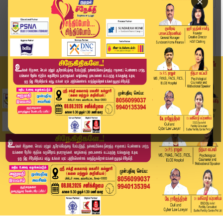
×
Home
வீடியோ ஸ்டோரி
விஜய் முன்னிலையில் தவெகவில் இணைந்தார் வெல்லமண்ட...