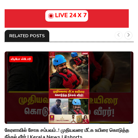
LIVE 24 X 7
RELATED POSTS
வீடியோ ஸ்டோரி
கேரளாவில் சோக சம்பவம்..! முதியவரை மீட்க உயிரை கொடுத்த
நீச்சல் வீரர் | Kerala News | #shorts