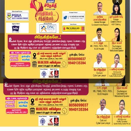
×
Home
வீடியோ ஸ்டோரி
அமமுகவிற்கு குக்கர் சின்னம் ஒதுக்கீடு! | AMMK |...