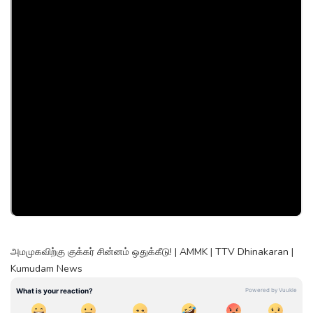
அமமுகவிற்கு குக்கர் சின்னம் ஒதுக்கீடு! | AMMK | TTV Dhinakaran |
Kumudam News