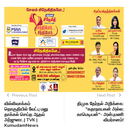
Previous Post
Next Post
வில்லிவாக்கம்
திமுக தேர்தல் அறிக்கை:
தொகுதியில் வேட்பு மனு
"கதாநாயகன் அல்ல;
தாக்கல் செய்த ஆதவ்
காமெடியன்"- அன்புமணி
அர்ஜுனா..| TVK |
விமர்சனம்!
KumudamNews