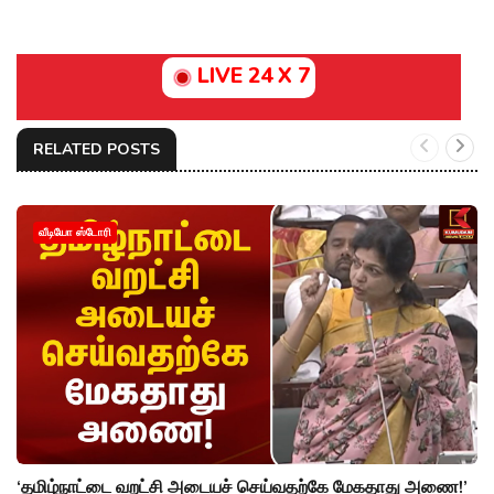
LIVE 24 X 7
RELATED POSTS
வீடியோ ஸ்டோரி
‘தமிழ்நாட்டை வறட்சி அடையச் செய்வதற்கே மேகதாது அணை!’