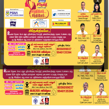
×
Home
வீடியோ ஸ்டோரி
பணி புறக்கணிப்பில் ஈடுபடும் வழக்கறிஞர்கள் மீது ...