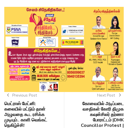
Previous Post
Next Post
மெட்ராஸ் மேட்னி:
கோவையில் அடிப்படை
கலையில் மட்டும் தான்
வசதிகள் கோரி திமுக
அழுவதை கூட ரசிக்க
கவுன்சிலர் தர்ணா
முடியும்.. காளி வெங்கட்
போராட்டம் |DMK
நெகிழ்ச்சி!
Councillor Protest |