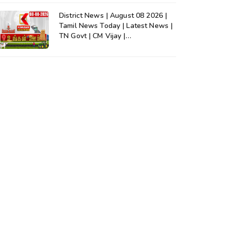
District News | August 08 2026 |
Tamil News Today | Latest News |
TN Govt | CM Vijay |
TVK|Tamilnadu