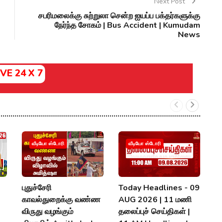
Next Post
சபரிமலைக்கு சுற்றுலா சென்ற ஐயப்ப பக்தர்களுக்கு
நேர்ந்த சோகம் | Bus Accident | Kumudam
News
IVE 24 X 7

வீடியோ ஸ்டோரி
வீடியோ ஸ்டோரி
கூ
T
ம
புதுச்சேரி
Today Headlines - 09
U
காவல்துறைக்கு வண்ண
AUG 2026 | 11 மணி
V
விருது வழங்கும்
தலைப்புச் செய்திகள் |