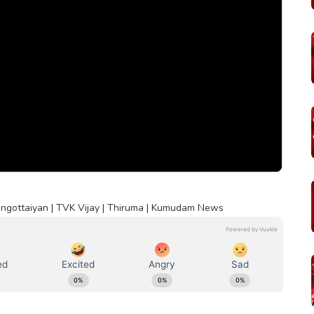
ngottaiyan | TVK Vijay | Thiruma | Kumudam News