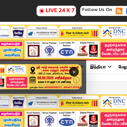
Follow Us On
LIVE 24 X 7
ு
சினிமா
அரசியல்
விளையாட்டு
இந்தியா
மேல
×
 - திருமா கூறுவது என்ன? |...