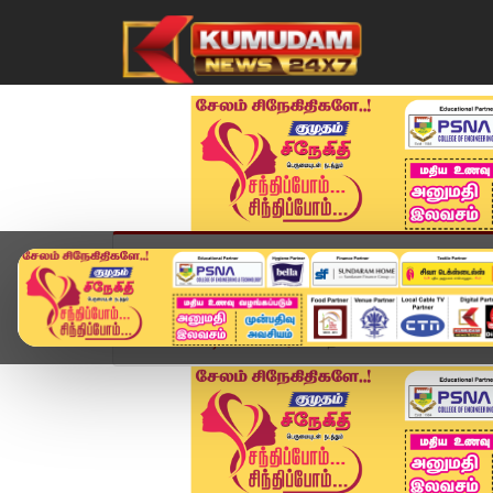
முகப்பு
விளையாட்டு
அண்மை
தமிழ்நாட
Home
வீடியோ ஸ்டோரி
தவெகவில் செங்கோட்டையன்