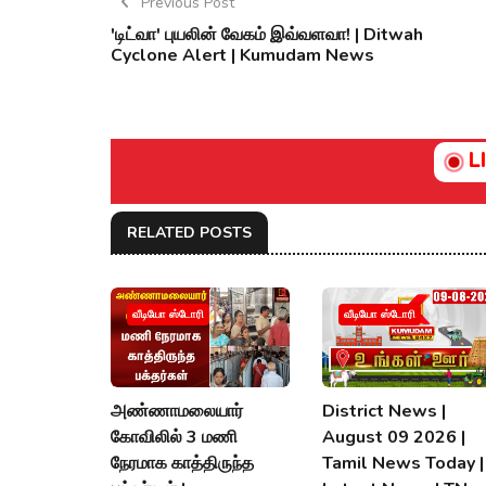
Previous Post
'டிட்வா' புயலின் வேகம் இவ்வளவா! | Ditwah
Cyclone Alert | Kumudam News
L
RELATED POSTS
வீடியோ ஸ்டோரி
வீடியோ ஸ்டோரி
அண்ணாமலையார்
District News |
கோவிலில் 3 மணி
August 09 2026 |
நேரமாக காத்திருந்த
Tamil News Today |