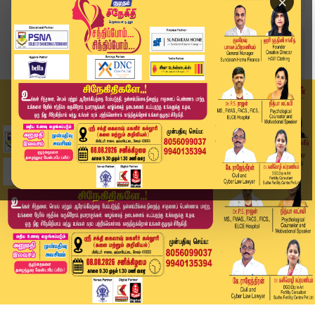
×
Home
வீடியோ ஸ்டோரி
'டிட்வா' புயலின் வேகம் இவ்வளவா! | Ditwah Cyclon...