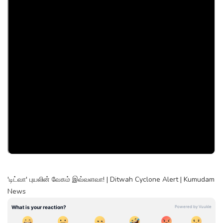
'டிட்வா' புயலின் வேகம் இவ்வளவா! | Ditwah Cyclone Alert | Kumudam
News