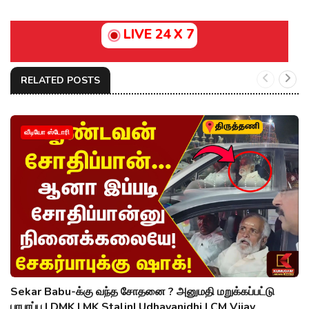
LIVE 24 X 7
RELATED POSTS
வீடியோ ஸ்டோரி
Sekar Babu-க்கு வந்த சோதனை ? அனுமதி மறுக்கப்பட்டு
பரபரப்பு | DMK | MK Stalin| Udhayanidhi | CM Vijay