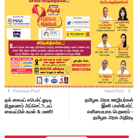
Previous Post
Next Post
தக் லைஃப் எபெக்ட்ஓடிடி
தமிழக அரசு ஊழியர்கள்
நிறுவனம் அப்செட்?டஃப்
இனி பாஸ்போர்ட்
லைஃப்பில் கமல் & மணி!
எளிமையாக பெறலாம் -
தமிழக அரசு அதிரடி