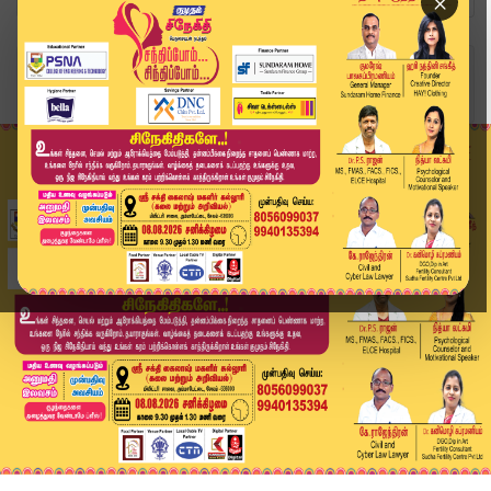
×
Home
வீடியோ ஸ்டோரி
நம்ப வைத்து ஏமாற்றிய பாஜக..? வீட்டை இழந்த நாட்ட...