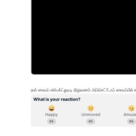
தக் லைஃப் எபெக்ட்ஓடிடி நிறுவனம் அப்செட்?டஃப் லைஃப்பில்