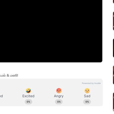
 கமல் & மணி!