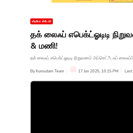
வீடியோ ஸ்டோரி
தக் லைஃப் எபெக்ட்ஓடிடி நிறு
& மணி!
தக் லைஃப் எபெக்ட்ஓடிடி நிறுவனம் அப்செட்?டஃப் லைஃப்ப
By
Kumudam Team
17 Jun 2025, 10:15 PM
Last