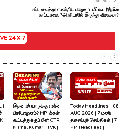
Next Post
நம்ப வைத்து ஏமாற்றிய பாஜக..? வீட்டை இழந்த
நாட்டாமை..?அரசியலில் இருந்து விலகலா?
IVE 24 X 7
வீடியோ ஸ்டோரி
வீடியோ ஸ்டோரி
 |
இதனால் யாருக்கு என்ன
Today Headlines - 08
அ
்
பிரயோஜனம்? MP-க்கள்
AUG 2026 | 7 மணி
த
MK
கூட்டத்துக்குப் பின் CTR
தலைப்புச் செய்திகள் | 7
வ
Nirmal Kumar | TVK |
PM Headlines |
K