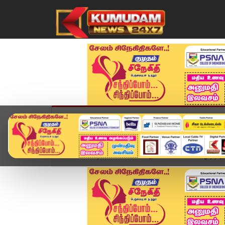
முகப்பு
விளையாட்டு
அண்மை
தமிழ்நாட
Home
வீடியோ ஸ்டோரி
தக் லைஃப் எபெக்ட்ஓடிடி ந