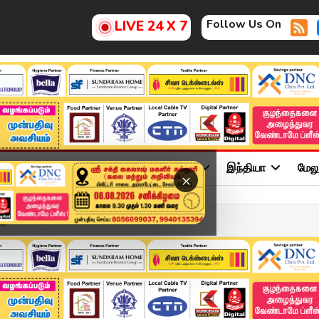
Follow Us On
LIVE 24 X 7
ு
சினிமா
அரசியல்
விளையாட்டு
இந்தியா
மேல
×
ிறுவனம் அப்செட்?டஃப் லை...