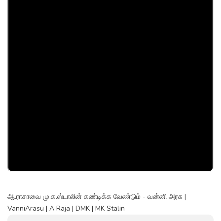
ஆ.ராசாவை மு.க.ஸ்டாலின் கண்டிக்க வேண்டும் - வன்னி அரசு |
VanniArasu | A Raja | DMK | MK Stalin