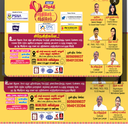
×
Home
வீடியோ ஸ்டோரி
இரு ஆளுமைகள்...! இளையராஜா வெளியிட்ட நெகிழ்ச்சி ...