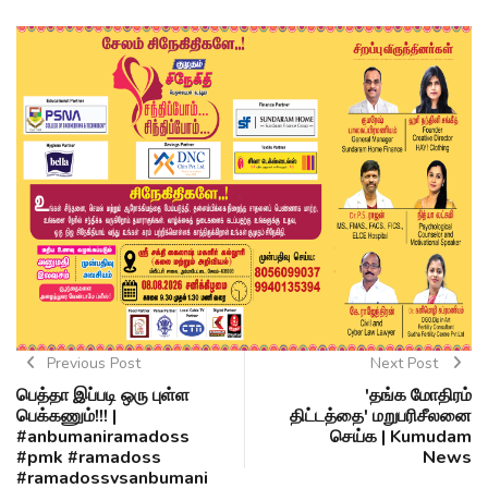
Previous Post
Next Post
பெத்தா இப்படி ஒரு புள்ள
'தங்க மோதிரம்
பெக்கணும்!!! |
திட்டத்தை' மறுபரிசீலனை
#anbumaniramadoss
செய்க | Kumudam
#pmk #ramadoss
News
#ramadossvsanbumani