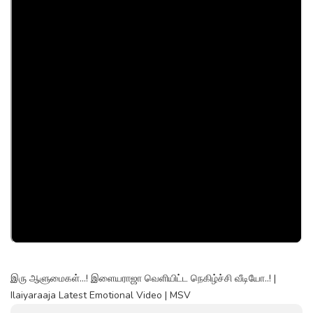
இரு ஆளுமைகள்...! இளையராஜா வெளியிட்ட நெகிழ்ச்சி வீடியோ..! |
Ilaiyaraaja Latest Emotional Video | MSV