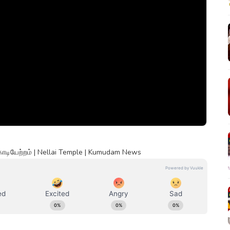
கொடியேற்றம் | Nellai Temple | Kumudam News