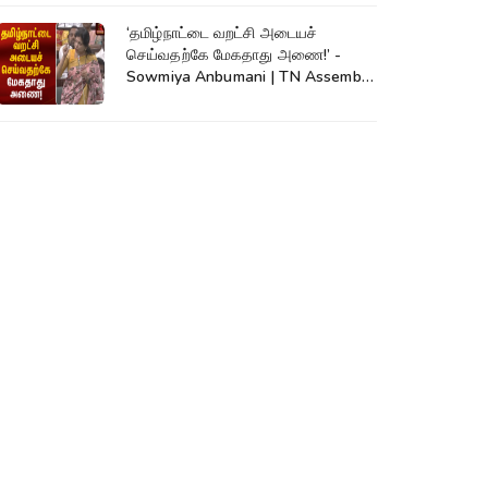
‘தமிழ்நாட்டை வறட்சி அடையச்
செய்வதற்கே மேகதாது அணை!’ -
Sowmiya Anbumani | TN Assembly
| Mekadatu Dam