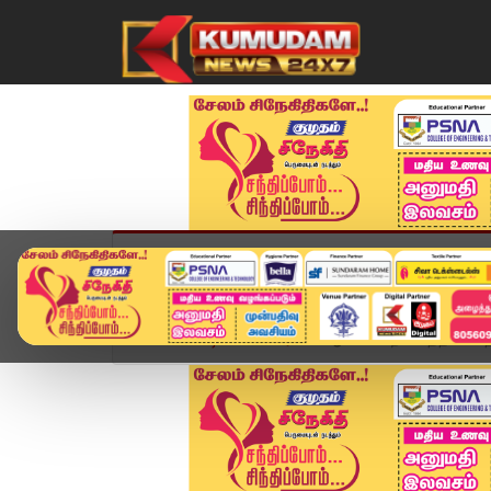
முகப்பு
விளையாட்டு
அண்மை
தமிழ்நாட
Home
வீடியோ ஸ்டோரி
ஆன்மிக உற்சாகத்தில் பக்த