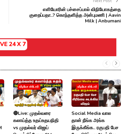
Next Post
எளியோரின் பச்சைப்பால் விநியோகத்தை
குறைப்பதா..? கொந்தளித்த அன்புமணி | Aavin
Milk | Anbumani
IVE 24 X 7
வீடியோ ஸ்டோரி
வீடியோ ஸ்டோரி
🔴Live: முதல்வரை
Social Media வால
M
கலாய்த்த உதய்உதயநிதி
தான் நீங்க அங்க
:
M
vs முதல்வர் விஜய்
இருக்கீங்க.. ரகுபதி பேச
U