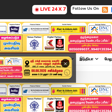
Follow Us On
LIVE 24 X 7
ு
சினிமா
அரசியல்
விளையாட்டு
இந்தியா
மேல
×
ர்கள்..! ஆனி திருமஞ்சன ...