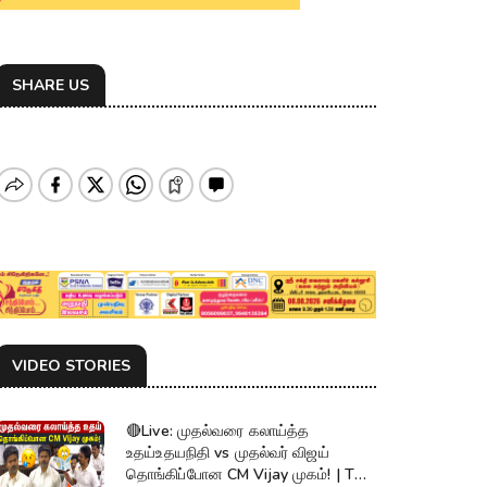
SHARE US
VIDEO STORIES
🔴Live: முதல்வரை கலாய்த்த
உதய்உதயநிதி vs முதல்வர் விஜய்
தொங்கிப்போன CM Vijay முகம்! | TN