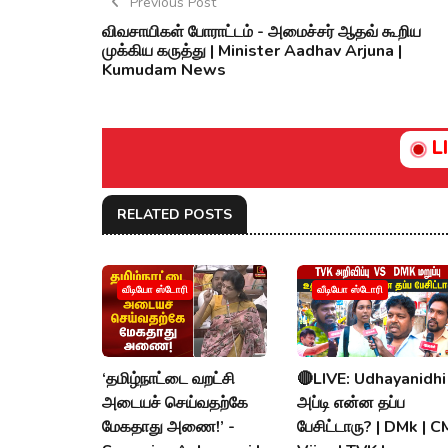
Previous Post
விவசாயிகள் போராட்டம் - அமைச்சர் ஆதவ் கூறிய
முக்கிய கருத்து | Minister Aadhav Arjuna |
Kumudam News
L
RELATED POSTS
வீடியோ ஸ்டோரி
வீடியோ ஸ்டோரி
‘தமிழ்நாட்டை வறட்சி
🔴LIVE: Udhayanidhi
அடையச் செய்வதற்கே
அப்டி என்ன தப்ப
மேகதாது அணை!’ -
பேசிட்டாரு? | DMk | C