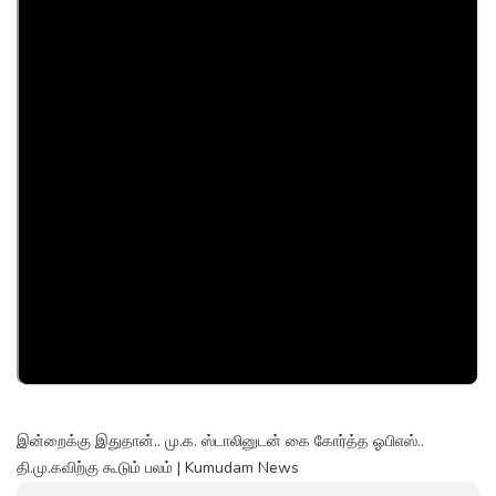
இன்றைக்கு இதுதான்.. மு.க. ஸ்டாலினுடன் கை கோர்த்த ஓபிஎஸ்..
தி.மு.கவிற்கு கூடும் பலம் | Kumudam News