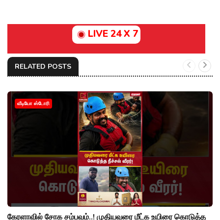
LIVE 24 X 7
RELATED POSTS
வீடியோ ஸ்டோரி
கேரளாவில் சோக சம்பவம்..! முதியவரை மீட்க உயிரை கொடுத்த