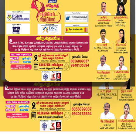
×
Home
வீடியோ ஸ்டோரி
இன்றைக்கு இதுதான்.. மு.க. ஸ்டாலினுடன் கை கோர்த்...