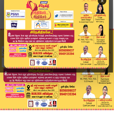
×
Home
வீடியோ ஸ்டோரி
கொல்கத்தா புறப்பட்ட இந்திய கிரிக்கெட் அணி | Spo...