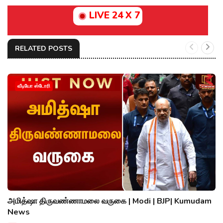
LIVE 24 X 7
RELATED POSTS
வீடியோ ஸ்டோரி
அமித்ஷா திருவண்ணாமலை வருகை | Modi | BJP| Kumudam
News