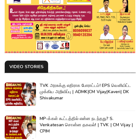
VIDEO STORIES
TVK அரசுக்கு எதிராக போராட்டம்! EPS வெளியிட்ட
முக்கிய அறிவிப்பு | ADMK|CM Vijay|Kaveri| DK
Shivakumar
MP-க்கள் கூட்டத்தில் என்ன நடந்தது? S.
Venkatesan சொன்ன தகவல்! | TVK | CM Vijay |
CPIM