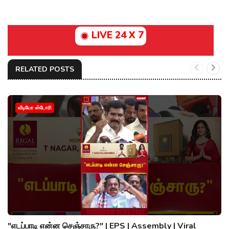
LIVE 24 X 7
RELATED POSTS
வீடியோ ஸ்டோரி
"எடப்பாடி என்ன செஞ்சாரு?" | EPS | Assembly | Viral