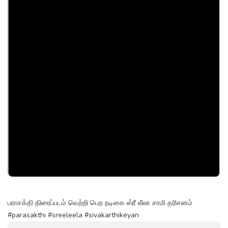
பராசக்தி திரைப்படம் வெற்றி பெற நடிகை ஸ்ரீ லீலா சாமி தரிசனம்
#parasakthi #sreeleela #sivakarthikeyan