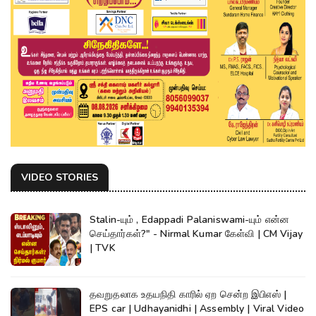
VIDEO STORIES
Stalin-யும் , Edappadi Palaniswami-யும் என்ன
செய்தார்கள்?" - Nirmal Kumar கேள்வி | CM Vijay
| TVK
தவறுதலாக உதயநிதி காரில் ஏற சென்ற இபிஎஸ் |
EPS car | Udhayanidhi | Assembly | Viral Video