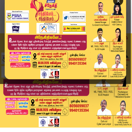
×
Home
வீடியோ ஸ்டோரி
பராசக்தி திரைப்படம் வெற்றி பெற நடிகை ஸ்ரீ லீலா ...