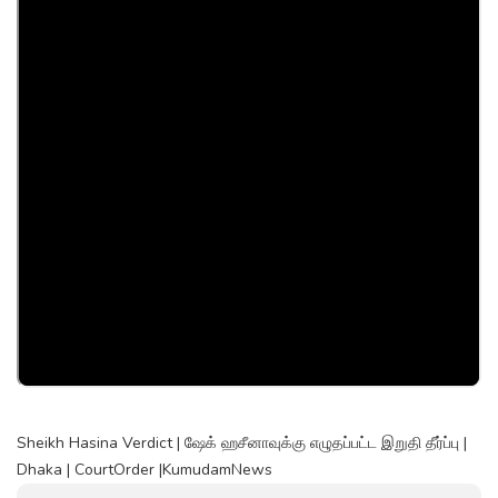
Sheikh Hasina Verdict | ஷேக் ஹசீனாவுக்கு எழுதப்பட்ட இறுதி தீர்ப்பு |
Dhaka | CourtOrder |KumudamNews