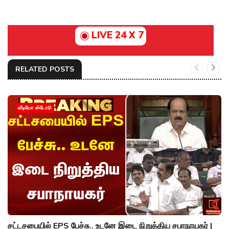
LIVE 24 X 7
RELATED POSTS
வீடியோ ஸ்டோரி
சட்டசபையில் EPS பேச்சு.. உடனே இடை நிறுத்திய சபாநாயகர் |