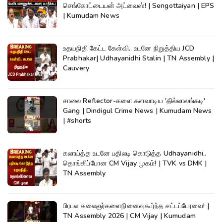
செங்கோட்டையன் அட்வைஸ்! | Sengottaiyan | EPS
| Kumudam News
உதயநிதி கேட்ட கேள்வி.. உடனே நிறுத்திய JCD
Prabhakar| Udhayanidhi Stalin | TN Assembly |
Cauvery
சாலை Reflector-களை களவாடிய 'தில்லாலங்கடி'
Gang | Dindigul Crime News | Kumudam News
| #shorts
கலாய்த்த உடனே பதிலடி கொடுத்த Udhayanidhi..
தொங்கிப்போன CM Vijay முகம்! | TVK vs DMK |
TN Assembly
பிரபல கலைஞர்களைநினைவுகூர்ந்த சட்டப்பேரவை! |
TN Assembly 2026 | CM Vijay | Kumudam