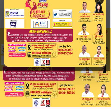
×
Home
வீடியோ ஸ்டோரி
Sheikh Hasina Verdict | ஷேக் ஹசீனாவுக்கு எழுதப்...