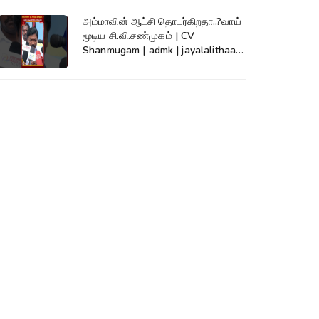
அம்மாவின் ஆட்சி தொடர்கிறதா..?வாய்
மூடிய சி.வி.சண்முகம் | CV
Shanmugam | admk | jayalalithaa |
TVK