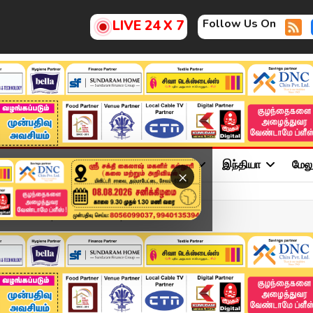
Follow Us On
LIVE 24 X 7
ு
சினிமா
அரசியல்
விளையாட்டு
இந்தியா
மேல
×
Headlines | 17 NOV 2025 |...