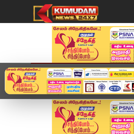
முகப்பு
விளையாட்டு
அண்மை
தமிழ்நாட
Home
வீடியோ ஸ்டோரி
Headlines Now | 07 AM 