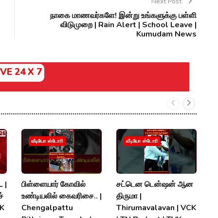
Next Post
நாகை மாணவர்களே! இன்று உங்களுக்கு பள்ளி
விடுமுறை | Rain Alert | School Leave |
Kumudam News
IVE 24 X 7
வீடியோ ஸ்டோரி
வீடியோ ஸ்டோரி
 |
பிள்ளையார் கோவில்
சட்டென டென்ஷன் ஆன
த.
்
உண்டியலில் கைவரிசை.. |
திருமா |
இர
MK
Chengalpattu
Thirumavalavan | VCK
T