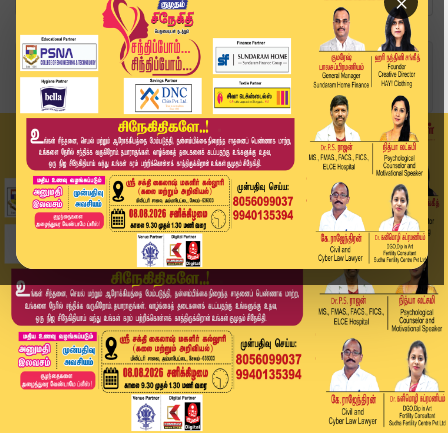
×
Home
வீடியோ ஸ்டோரி
த.வெ.கவினருக்கு ஊக்கம் கொடுத்த விஜய் | TVK | DM...