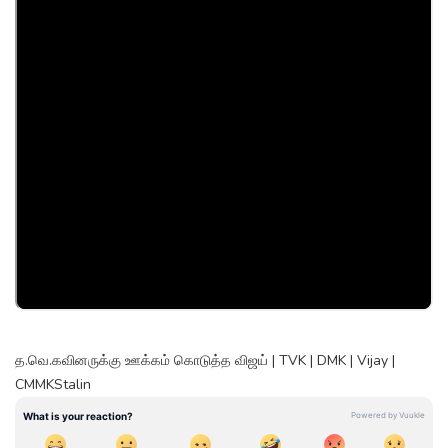
த.வெ.கவினருக்கு ஊக்கம் கொடுத்த விஜய் | TVK | DMK | Vijay |
CMMKStalin