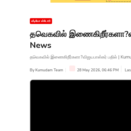
வீடியோ ஸ்டோரி
தவெகவில் இணைகிறீர்களா?வ
News
தவெகவில் இணைகிறீர்களா?விஜயபாஸ்கர் பதில் | Ku
By
Kumudam Team
28 May 2026, 06:46 PM
Las