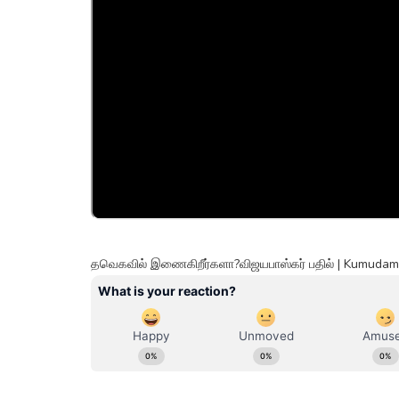
தவெகவில் இணைகிறீர்களா?விஜயபாஸ்கர் பதில் | Kumuda