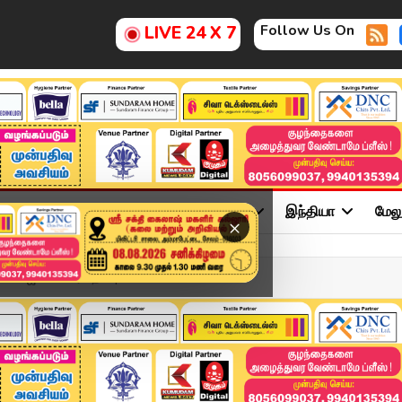
Follow Us On
LIVE 24 X 7
ு
சினிமா
அரசியல்
விளையாட்டு
இந்தியா
மேல
×
விஜயபாஸ்கர் பதில் | Kumud...