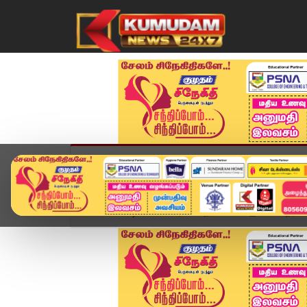
முகப்பு
விளையாட்டு
அண்மை
தமிழ்நாட
Home
வீடியோ ஸ்டோரி
தவெகவில் இணைகிறீர்களா?