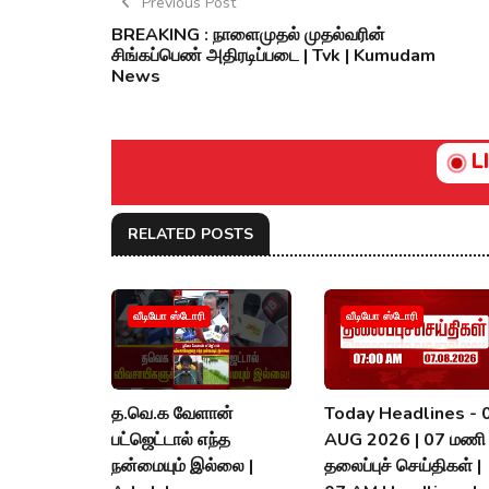
Previous Post
BREAKING : நாளைமுதல் முதல்வரின்
சிங்கப்பெண் அதிரடிப்படை | Tvk | Kumudam
News
L
RELATED POSTS
வீடியோ ஸ்டோரி
வீடியோ ஸ்டோரி
த.வெ.க வேளான்
Today Headlines - 
பட்ஜெட்டால் எந்த
AUG 2026 | 07 மணி
நன்மையும் இல்லை |
தலைப்புச் செய்திகள் |