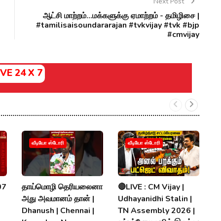
Next Post
ஆட்சி மாற்றம்...மக்களுக்கு ஏமாற்றம் - தமிழிசை |
#tamilisaisoundararajan #tvkvijay #tvk #bjp
#cmvijay
IVE 24 X 7
க
வீடியோ ஸ்டோரி
வீடியோ ஸ்டோரி
V
ப
N
07
தாய்மொழி தெரியலைனா
🔴LIVE : CM Vijay |
R
அது அவமானம் தான் |
Udhayanidhi Stalin |
K
Dhanush | Chennai |
TN Assembly 2026 |