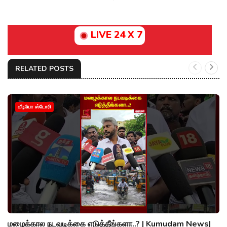
LIVE 24 X 7
RELATED POSTS
வீடியோ ஸ்டோரி
மழைக்கால நடவடிக்கை எடுத்தீங்களா..? | Kumudam News|