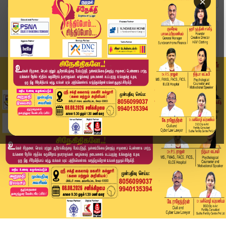
×
Home
வீடியோ ஸ்டோரி
ஆட்சி மாற்றம்...மக்களுக்கு ஏமாற்றம் - தமிழிசை |...