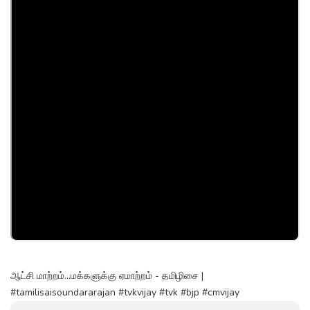
ஆட்சி மாற்றம்...மக்களுக்கு ஏமாற்றம் - தமிழிசை |
#tamilisaisoundararajan #tvkvijay #tvk #bjp #cmvijay