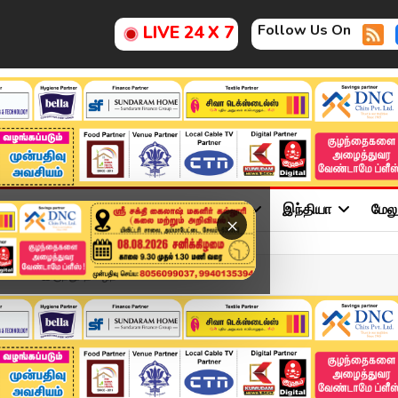
Follow Us On
LIVE 24 X 7
ு
சினிமா
அரசியல்
விளையாட்டு
இந்தியா
மேல
×
விடம் இருந்து தமிழ்நாட...