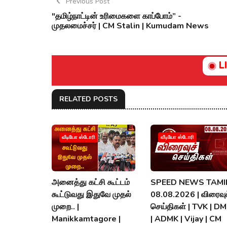
Previous Post
"தமிழ்நாட்டின் உரிமைகளை காப்போம்” -
முதலமைச்சர் | CM Stalin | Kumudam News
L
RELATED POSTS
வீடியோ ஸ்டோரி
வீடியோ ஸ்டோரி
அனைத்து கட்சி கூட்டம்
SPEED NEWS TAMIL
கூட்டுவது இதுவே முதல்
08.08.2026 | விரைவுச
முறை.. |
செய்திகள் | TVK | D
Manikkamtagore |
| ADMK | Vijay | CM