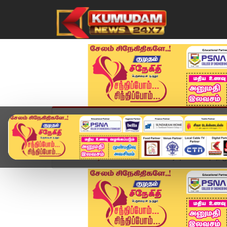
முகப்பு
விளையாட்டு
அண்மை
தமிழ்நாட
Home
வீடியோ ஸ்டோரி
TVK Vijay Leader | "திமுக