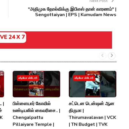
Next Post
"அதிமுக தோல்விக்கு இபிஎஸ் தான் காரணம்" |
Sengottaiyan | EPS | Kumudam News
IVE 24 X 7
வீடியோ ஸ்டோரி
வீடியோ ஸ்டோரி
 |
பிள்ளையார் கோவில்
சட்டென டென்ஷன் ஆன
த.
்
உண்டியலில் கைவரிசை.. |
திருமா |
இர
MK
Chengalpattu
Thirumavalavan | VCK
T
Pillaiyare Temple |
| TN Budget | TVK
|