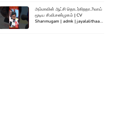
அம்மாவின் ஆட்சி தொடர்கிறதா..?வாய்
மூடிய சி.வி.சண்முகம் | CV
Shanmugam | admk | jayalalithaa |
TVK