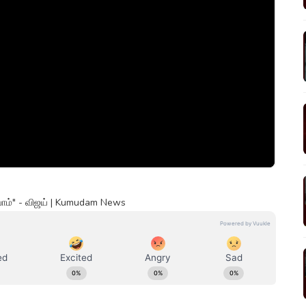
்போம்" - விஜய் | Kumudam News