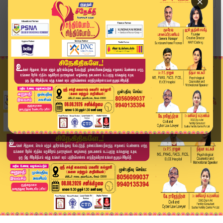
×
Home
வீடியோ ஸ்டோரி
"திமுகவின் உண்மையான பி டீம் இபிஎஸ்" - டிடிவி தி...