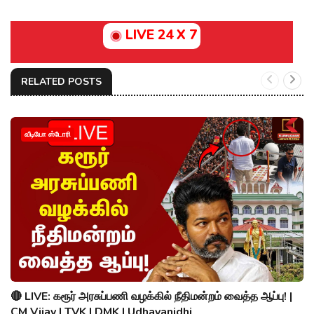
LIVE 24 X 7
RELATED POSTS
வீடியோ ஸ்டோரி
🔴 LIVE: கரூர் அரசுப்பணி வழக்கில் நீதிமன்றம் வைத்த ஆப்பு! |
CM Vijay | TVK | DMK | Udhayanidhi