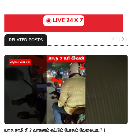
LIVE 24 X 7
RELATED POSTS
வீடியோ ஸ்டோரி
யாரு சாமி நீ..? வாகனம் ஓட்டும் போதும் வேலையா..? |