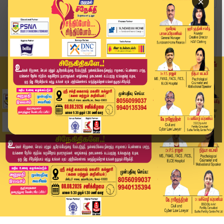
×
Home
வீடியோ ஸ்டோரி
துரோகி SelvaPerunthagai...! திமுகவினருடன் காங்...