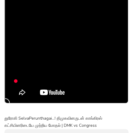
துரோகி SelvaPerunthagai...! திமுகவினருடன் காங்கிரஸ்
கட்சியினரிடையே முற்றிய மோதல் | DMK vs Congress