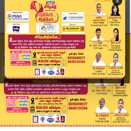
×
Home
வீடியோ ஸ்டோரி
படிங்க... படிங்க... படிங்க... அது ஒரு தனி ஜாலிய...