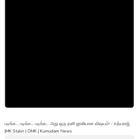
படிங்க... படிங்க... படிங்க... அது ஒரு தனி ஜாலியான விஷயம்! - சத்யராஜ்
|MK Stalin | DMK | Kumudam News