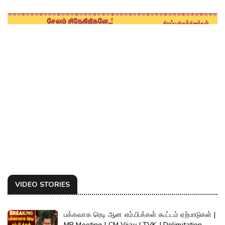
VIDEO STORIES
பக்கவாக ரெடி ஆன எம்.பி.க்கள் கூட்டம் ஏற்பாடுகள் |
MP Meeting | CM Vijay | TVK | Delimitation