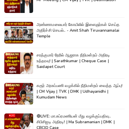
அண்ணாமலையார் கோயிலில் இளைஞர்கள் செய்த
அதிர்ச்சி செயல்.. - Amit Shah Tiruvannamalai
Temple
சரத்குமார் நேரில் ஆஜராக நீதிமன்றம் அதிரடி
உத்தரவு! | Sarathkumar | Cheque Case |
Saidapet Court
கரூர் அரசுப்பணி வழக்கில் நீதிமன்றம் வைத்த ஆப்பு!
| CM Vijay | TVK | DMK | Udhayanidhi |
Kumudam News
🔴LIVE: மா.சுப்ரமணியன் மீது வழக்குப்பதிவு..
சிபிசிஐடி அதிரடி! | Ma Subramanian | DMK |
CBCID Case