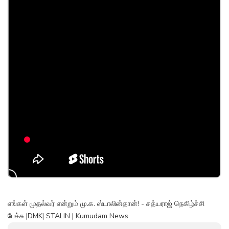
எங்கள் முதல்வர் என்றும் மு.க. ஸ்டாலின்தான்! - சத்யராஜ் நெகிழ்ச்சி
பேச்சு |DMK| STALIN | Kumudam News