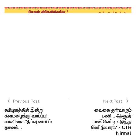
Previous Post
Next Post
தமிழகத்தில் இன்று
வைகை தூர்வாரும்
கனமழைக்கு வாய்ப்பு!
பணி... ஆளுநர்
வானிலை ஆய்வு மையம்
மண்வெட்டி எடுத்து
தகவல்...
வெட்டுவாரா? - CTR
Nirmal