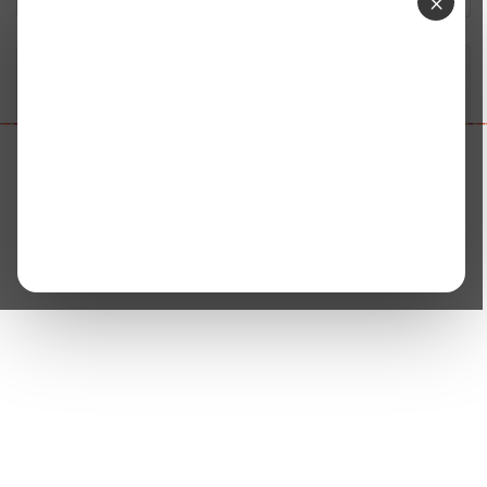
×
Home
வீடியோ ஸ்டோரி
எங்கள் முதல்வர் என்றும் மு.க. ஸ்டாலின்தான்! - ச...