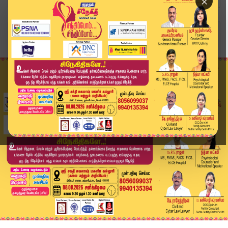
×
Home
வீடியோ ஸ்டோரி
9 மணி கலநிலவரம் என்ன..? வாக்குப்பதிவு எவ்வளவு.....