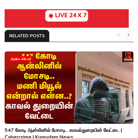
LIVE 24 X 7
RELATED POSTS
வீடியோ ஸ்டோரி
547 கோடி ஆன்லினில் மோசடி.. காவல்துறையின் வேட்டை |
Cybercrime | Kumudam News