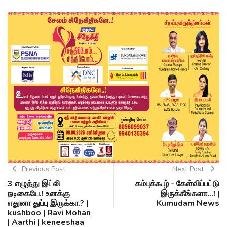
Previous Post
Next Post
3 எழுத்து இட்லி
கம்புக்கூழ் - கேள்விப்பட்டு
நடிகையே.! உனக்கு
இருக்கீங்களா...! |
எதுனா துப்பு இருக்கா.? |
Kumudam News
kushboo | Ravi Mohan
| Aarthi | keneeshaa