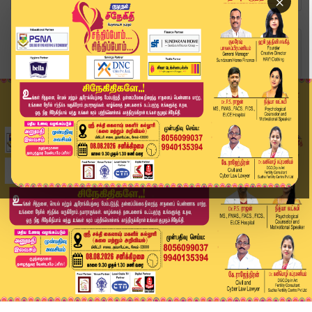
×
Home
வீடியோ ஸ்டோரி
#BREAKING : தவெக அமைச்சரவையில் யார் யாருக்கு என...