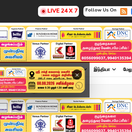
Follow Us On
LIVE 24 X 7
ு
சினிமா
அரசியல்
விளையாட்டு
இந்தியா
மேல
×
கோபத்தில் கதறி அழுத ரவி...