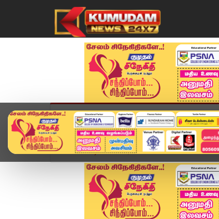
முகப்பு
விளையாட்டு
அண்மை
தமிழ்நாட
Home
வீடியோ ஸ்டோரி
🔴LIVE : Press Meet -ல் 