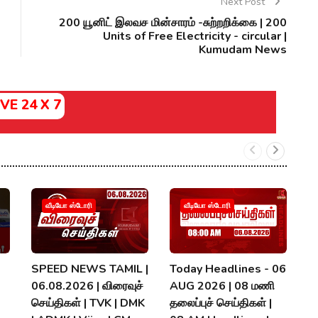
Next Post
200 யூனிட் இலவச மின்சாரம் -சுற்றறிக்கை | 200
Units of Free Electricity - circular |
Kumudam News
IVE 24 X 7
வீடியோ ஸ்டோரி
வீடியோ ஸ்டோரி
SPEED NEWS TAMIL |
Today Headlines - 06
ந
06.08.2026 | விரைவுச்
AUG 2026 | 08 மணி
ஏம
செய்திகள் | TVK | DMK
தலைப்புச் செய்திகள் |
T