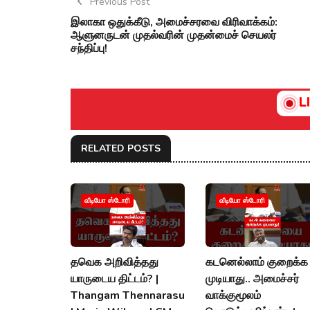
Previous Post
இலாகா ஒதுக்கீடு, அமைச்சரவை விரிவாக்கம்:
ஆளுனருடன் முதல்வரின் முதன்மைச் செயலர்
சந்திப்பு!
L
RELATED POSTS
வீடியோ ஸ்டோரி
வீடியோ ஸ்டோரி
தவெக அறிவித்தது
கடனெல்லாம் குறைக்க
யாருடைய திட்டம்? |
முடியாது.. அமைச்சர்
Thangam Thennarasu
வாக்குமூலம்