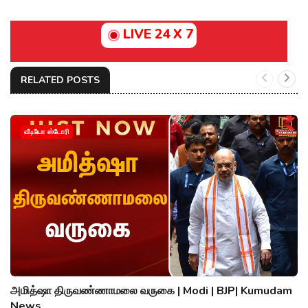
LIVE 24 X 7
RELATED POSTS
வீடியோ ஸ்டோரி
அமித்ஷா திருவண்ணாமலை வருகை | Modi | BJP| Kumudam
News