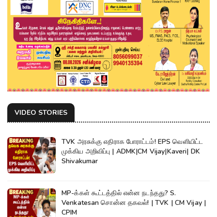
VIDEO STORIES
TVK அரசுக்கு எதிராக போராட்டம்! EPS வெளியிட்ட
முக்கிய அறிவிப்பு | ADMK|CM Vijay|Kaveri| DK
Shivakumar
MP-க்கள் கூட்டத்தில் என்ன நடந்தது? S.
Venkatesan சொன்ன தகவல்! | TVK | CM Vijay |
CPIM