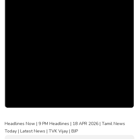
Headlines Now | 9 PM Headlines | 18 APR 2026 | Tamil News
Today | Latest News | TVK Vijay | BJP