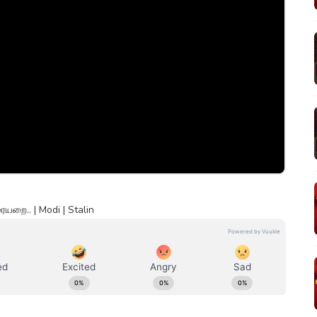
யறை.. | Modi | Stalin