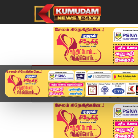
முகப்பு
விளையாட்டு
அண்மை
தமிழ்நாட
Home
வீடியோ ஸ்டோரி
இன்றைக்கு இதுதான்.. தோல்