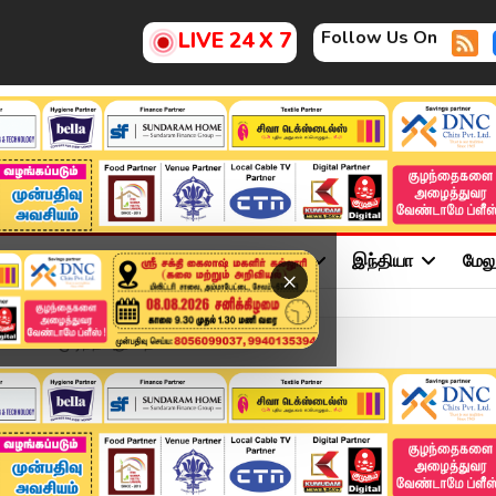
Follow Us On
LIVE 24 X 7
ு
சினிமா
அரசியல்
விளையாட்டு
இந்தியா
மேல
×
வியில் முடிந்த புது தொக...