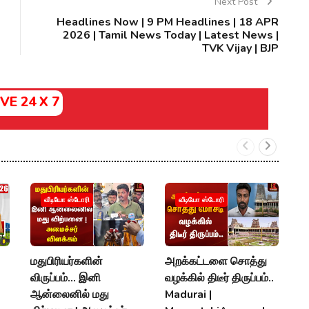
Next Post
Headlines Now | 9 PM Headlines | 18 APR
2026 | Tamil News Today | Latest News |
TVK Vijay | BJP
IVE 24 X 7
எம
வீடியோ ஸ்டோரி
வீடியோ ஸ்டோரி
தே
C
M
மதுபிரியர்களின்
அறக்கட்டளை சொத்து
D
விருப்பம்... இனி
வழக்கில் திடீர் திருப்பம்..
ஆன்லைனில் மது
Madurai |
A