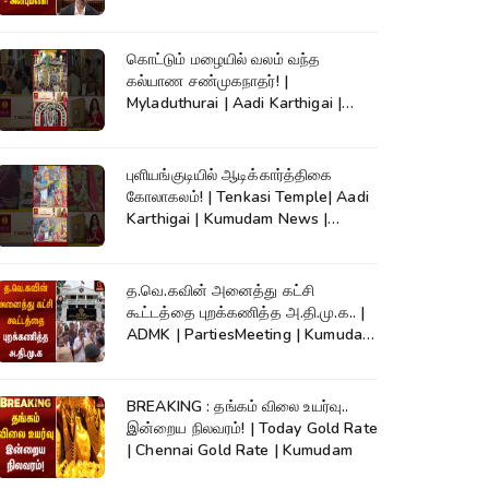
| CM Vijay
கொட்டும் மழையில் வலம் வந்த
கல்யாண சண்முகநாதர்! |
Myladuthurai | Aadi Karthigai |
Kumudam News |
புளியங்குடியில் ஆடிக்கார்த்திகை
கோலாகலம்! | Tenkasi Temple| Aadi
Karthigai | Kumudam News |
#shorts
த.வெ.கவின் அனைத்து கட்சி
கூட்டத்தை புறக்கணித்த அ.தி.மு.க.. |
ADMK | PartiesMeeting | Kumudam
News
BREAKING : தங்கம் விலை உயர்வு..
இன்றைய நிலவரம்! | Today Gold Rate
| Chennai Gold Rate | Kumudam