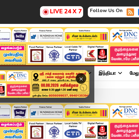
Follow Us On
LIVE 24 X 7
ு
சினிமா
அரசியல்
விளையாட்டு
இந்தியா
மேல
×
்திகள் | 19-05-2026 | 07...