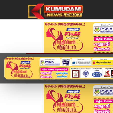
முகப்பு
விளையாட்டு
அண்மை
தமிழ்நாட
Home
வீடியோ ஸ்டோரி
காலை 07 மணி தலைப்பு செய