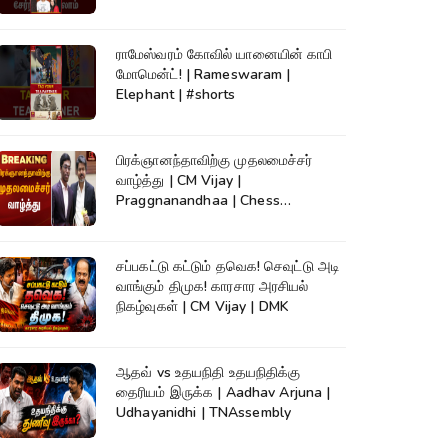
ராமேஸ்வரம் கோவில் யானையின் காபி
மோமென்ட்! | Rameswaram |
Elephant | #shorts
பிரக்ஞானந்தாவிற்கு முதலமைச்சர்
வாழ்த்து | CM Vijay |
Praggnanandhaa | Chess
Champion |KumudamNews
சப்பகட்டு கட்டும் தவெக! செவுட்டு அடி
வாங்கும் திமுக! காரசார அரசியல்
நிகழ்வுகள் | CM Vijay | DMK
ஆதவ் vs உதயநிதி உதயநிதிக்கு
தைரியம் இருக்க | Aadhav Arjuna |
Udhayanidhi | TNAssembly