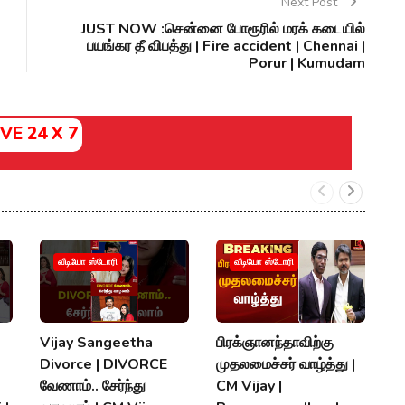
Next Post
JUST NOW :சென்னை போரூரில் மரக் கடையில்
பயங்கர தீ விபத்து | Fire accident | Chennai |
Porur | Kumudam
IVE 24 X 7
வீடியோ ஸ்டோரி
வீடியோ ஸ்டோரி
Vijay Sangeetha
பிரக்ஞானந்தாவிற்கு
சப
Divorce | DIVORCE
முதலமைச்சர் வாழ்த்து |
செ
வேணாம்.. சேர்ந்து
CM Vijay |
த