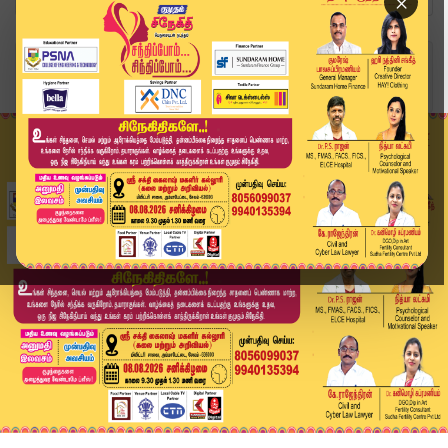
×
Home
வீடியோ ஸ்டோரி
JUST NOW :சென்னை போரூரில் மரக் கடையில் பயங்கர த...