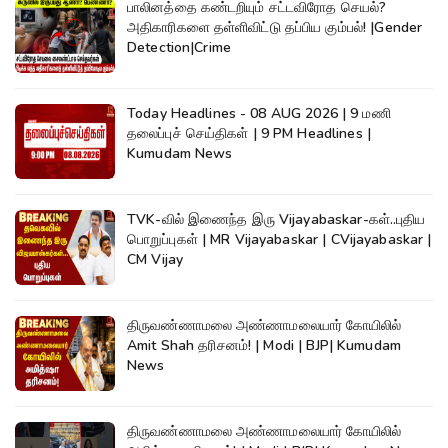
பாலினத்தை கண்டறியும் சட்டவிரோத செயல்?
அதிகாரிகளை தள்ளிவிட்டு தப்பிய கும்பல்! |Gender
Detection|Crime
Today Headlines - 08 AUG 2026 | 9 மணி
தலைப்புச் செய்திகள் | 9 PM Headlines |
Kumudam News
TVK-வில் இணைந்த இரு Vijayabaskar-கள்..புதிய
பொறுப்புகள் | MR Vijayabaskar | CVijayabaskar |
CM Vijay
திருவண்ணாமலை அண்ணாமலையார் கோயிலில்
Amit Shah தரிசனம்! | Modi | BJP| Kumudam
News
திருவண்ணாமலை அண்ணாமலையார் கோயிலில்