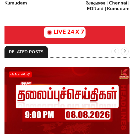
Kumudam
சோதனை | Chennai |
EDRaid | Kumudam
LIVE 24 X 7
RELATED POSTS
வீடியோ ஸ்டோரி