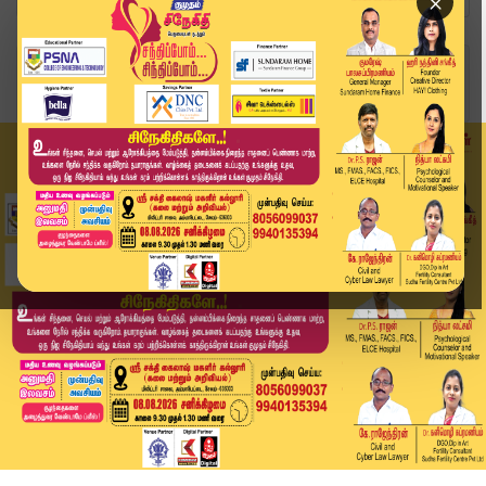
×
Home
வீடியோ ஸ்டோரி
பாஜகவை கண்டு பயப்படுகிறார் முதல்வர் விஜய்..| BJ...