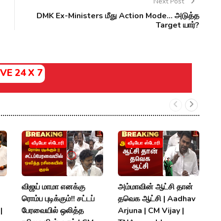
Next Post
DMK Ex-Ministers மீது Action Mode... அடுத்த
Target யார்?
IVE 24 X 7
வீடியோ ஸ்டோரி
வீடியோ ஸ்டோரி
விஜய் மாமா எனக்கு
அம்மாவின் ஆட்சி தான்
ந
ரொம்ப புடிக்கும்!! சட்டப்
தவெக ஆட்சி | Aadhav
B
|
பேரவையில் ஒலித்த
Arjuna | CM Vijay |
V