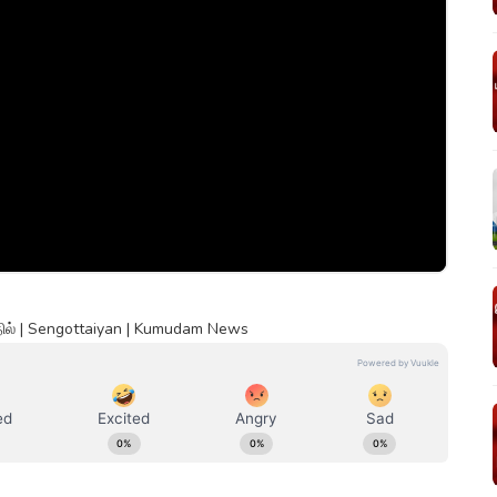
தில் | Sengottaiyan | Kumudam News