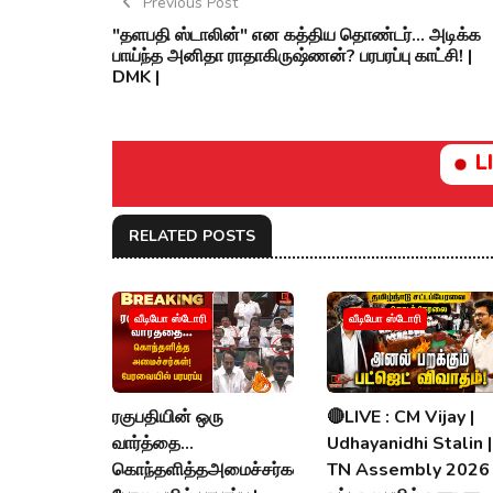
Previous Post
"தளபதி ஸ்டாலின்" என கத்திய தொண்டர்... அடிக்க
பாய்ந்த அனிதா ராதாகிருஷ்ணன்? பரபரப்பு காட்சி! |
DMK |
L
RELATED POSTS
வீடியோ ஸ்டோரி
வீடியோ ஸ்டோரி
ரகுபதியின் ஒரு
🔴LIVE : CM Vijay |
வார்த்தை...
Udhayanidhi Stalin |
கொந்தளித்தஅமைச்சர்கள்!
TN Assembly 2026 