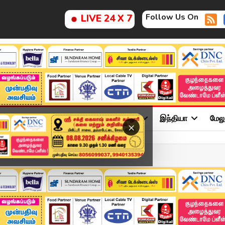
Follow Us On
LIVE 24 X 7
ு
சினிமா
அரசியல்
விளையாட்டு
இந்தியா
மேல
×
...?அமைச்சர் செங்கோட்டைய...