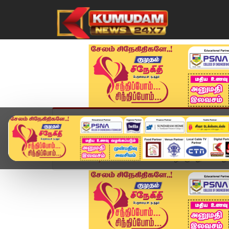
முகப்பு
விளையாட்டு
அண்மை
தமிழ்நாட
Home
வீடியோ ஸ்டோரி
பட்டா வழங்குவது எப்போது