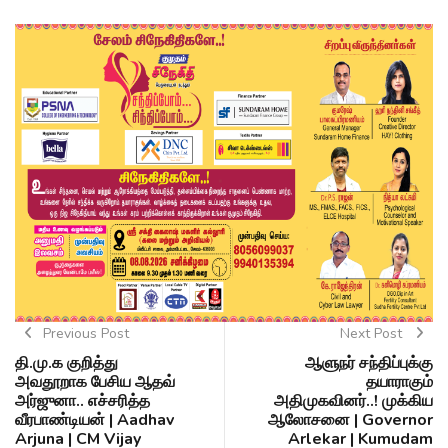
Previous Post
Next Post
தி.மு.க குறித்து
ஆளுநர் சந்திப்புக்கு
அவதூறாக பேசிய ஆதவ்
தயாராகும்
அர்ஜுனா.. எச்சரித்த
அதிமுகவினர்..! முக்கிய
வீரபாண்டியன் | Aadhav
ஆலோசனை | Governor
Arjuna | CM Vijay
Arlekar | Kumudam