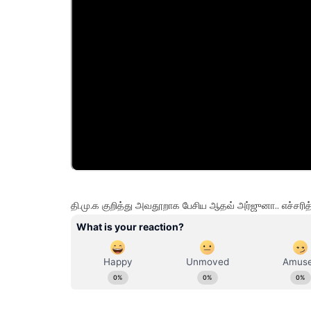
தி.மு.க குறித்து அவதூறாக பேசிய ஆதவ் அர்ஜுனா.. எச்சரித