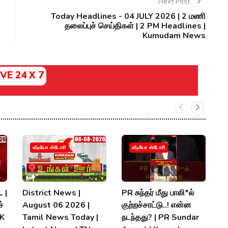
Next Post
Today Headlines - 04 JULY 2026 | 2 மணி
தலைப்புச் செய்திகள் | 2 PM Headlines |
Kumudam News
IVE 24 X 7
வீடியோ ஸ்டோரி
வீடியோ ஸ்டோரி
 |
District News |
PR சுந்தர் மீது பாலி*ல்
நி
்
August 06 2026 |
குற்றச்சாட்டு..! என்ன
த
MK
Tamil News Today |
நடந்தது? | PR Sundar
மு