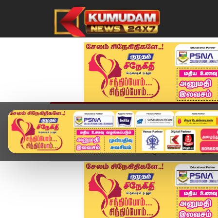
முகப்பு
விளையாட்டு
அண்மை
தமிழ்நாட
Home
வீடியோ ஸ்டோரி
தி.மு.க குறித்து அவதூறா