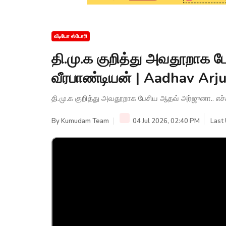
வீடியோ ஸ்டோரி
தி.மு.க குறித்து அவதூறாக ப
வீரபாண்டியன் | Aadhav Arj
தி.மு.க குறித்து அவதூறாக பேசிய ஆதவ் அர்ஜுனா.. எச்ச
By
Kumudam Team
04 Jul 2026, 02:40 PM
Last 