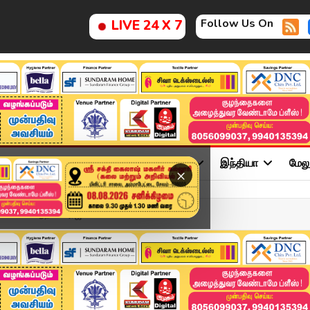
Follow Us On
LIVE 24 X 7
ு
சினிமா
அரசியல்
விளையாட்டு
இந்தியா
மேல
×
க பேசிய ஆதவ் அர்ஜுனா.. எ...