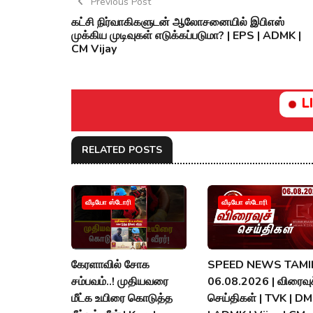
Previous Post
கட்சி நிர்வாகிகளுடன் ஆலோசனையில் இபிஎஸ்
முக்கிய முடிவுகள் எடுக்கப்படுமா? | EPS | ADMK |
CM Vijay
L
RELATED POSTS
வீடியோ ஸ்டோரி
வீடியோ ஸ்டோரி
கேரளாவில் சோக
SPEED NEWS TAMIL
சம்பவம்..! முதியவரை
06.08.2026 | விரைவுச
மீட்க உயிரை கொடுத்த
செய்திகள் | TVK | D