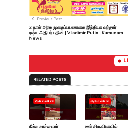
Previous Post
2 நாள் அரசு முறைப்பயணமாக இந்தியா வந்தார்
ரஷ்ய அதிபர் புதின் | Vladimir Putin | Kumudam
News
L
RELATED POSTS
வீடியோ ஸ்டோரி
வீடியோ ஸ்டோரி
நீங்க சரத்குமார்
ஊர் திருவிழாவில்