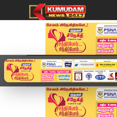
முகப்பு
விளையாட்டு
அண்மை
தமிழ்நாட
Home
வீடியோ ஸ்டோரி
"2026 ஆகஸ்ட் வரை பாமக