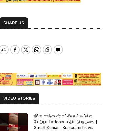
SHARE US
VIDEO STORIES
நீங்க சரத்குமார் கட்சியா..? அப்போ
போடுறா Tattooவ.. புதிய நிபந்தனை |
SarathKumar | Kumudam News