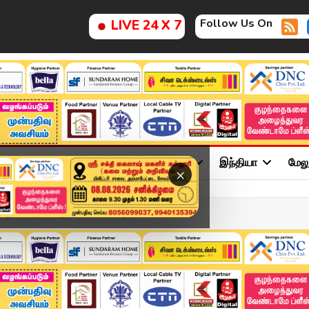
Follow Us On
LIVE 24 X 7
ு
சினிமா
அரசியல்
விளையாட்டு
இந்தியா
மேல
×
 தலைவராக தொடர்வேன்" – அன்ப...