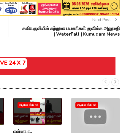
Next Post
கவியருவியில் சுற்றுலா பயணிகள் குளிக்க அனுமதி
| WaterFall | Kumudam News
IVE 24 X 7
வீடியோ ஸ்டோரி
வீடியோ ஸ்டோரி
என்னடா..
அ