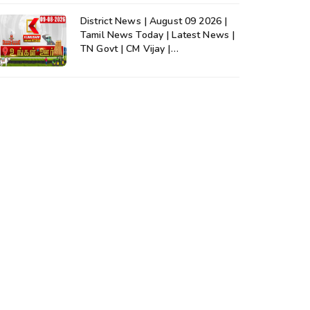
District News | August 09 2026 |
Tamil News Today | Latest News |
TN Govt | CM Vijay |
TVK|Tamilnadu