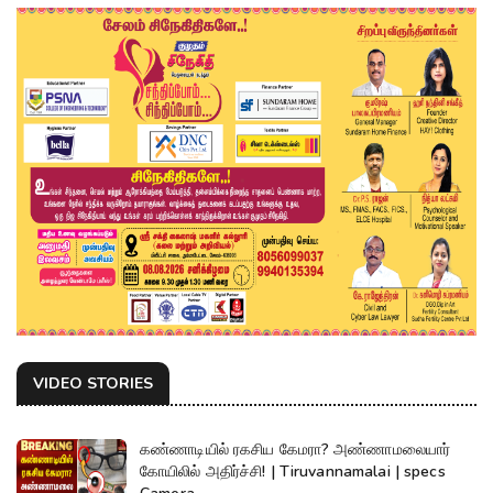
VIDEO STORIES
கண்ணாடியில் ரகசிய கேமரா? அண்ணாமலையார்
கோயிலில் அதிர்ச்சி! | Tiruvannamalai | specs