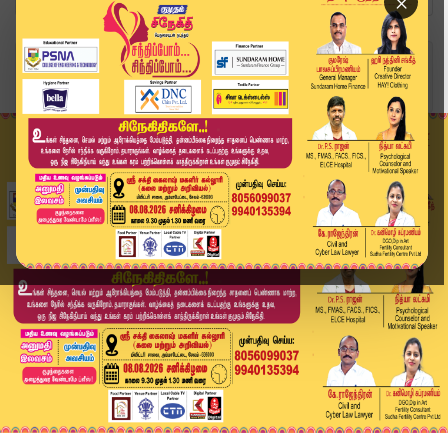
×
Home
வீடியோ ஸ்டோரி
கோவை எல்லையில் ஆம்னி பேருந்துகள் நிறுத்தி போராட...