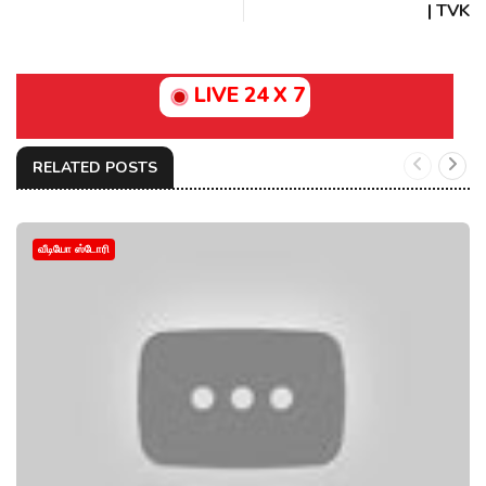
| TVK
LIVE 24 X 7
RELATED POSTS
வீடியோ ஸ்டோரி