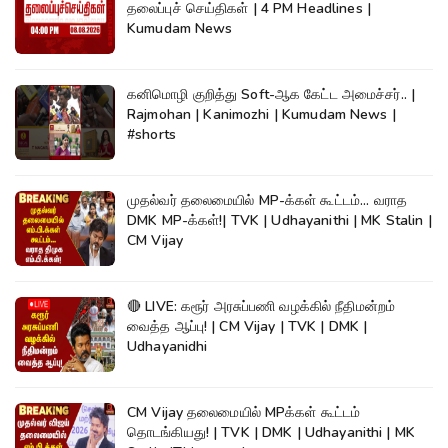
தலைப்புச் செய்திகள் | 4 PM Headlines |
Kumudam News
கனிமொழி குறித்து Soft-ஆக கேட்ட அமைச்சர்.. |
Rajmohan | Kanimozhi | Kumudam News |
#shorts
முதல்வர் தலைமையில் MP-க்கள் கூட்டம்... வராத
DMK MP-க்கள்!| TVK | Udhayanithi | MK Stalin |
CM Vijay
🔴 LIVE: கரூர் அரசுப்பணி வழக்கில் நீதிமன்றம்
வைத்த ஆப்பு! | CM Vijay | TVK | DMK |
Udhayanidhi
CM Vijay தலைமையில் MPக்கள் கூட்டம்
தொடங்கியது! | TVK | DMK | Udhayanithi | MK