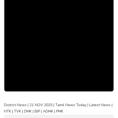
District News | 21 NOV 2025 | Tamil News Today | Latest News |
NTK | TVK | DMK | BJP | ADMK | PMK