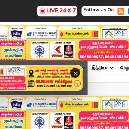
Follow Us On
LIVE 24 X 7
ு
சினிமா
அரசியல்
விளையாட்டு
இந்தியா
மேல
×
க்கம் - திமுக கண்டன ஆர்...