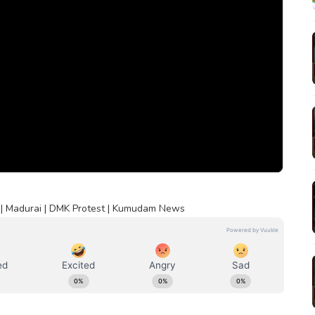
டம் | Madurai | DMK Protest | Kumudam News