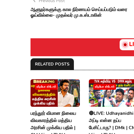
Previous Post
ஆளுநர்களுக்கு கால நிர்ணயம் செய்யப்படும் வரை
ஓய்வில்லை- முதல்வர் மு.க.ஸ்டாலின்
L
RELATED POSTS
வீடியோ ஸ்டோரி
வீடியோ ஸ்டோரி
பரந்தூர் விமான நிலைய
🔴LIVE: Udhayanidhi
விவகாரத்தில் மத்திய
அப்டி என்ன தப்ப
அரசின் முக்கிய பதில் |
பேசிட்டாரு? | DMk | C