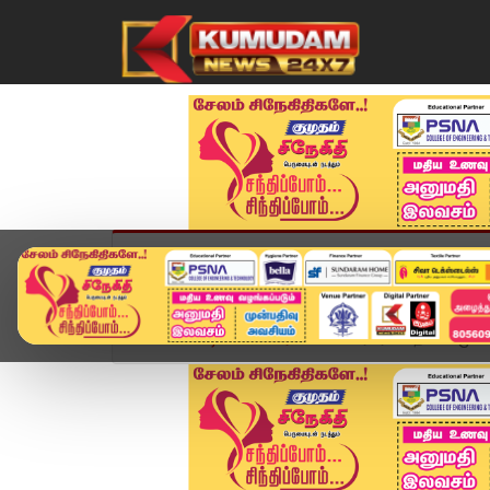
முகப்பு
விளையாட்டு
அண்மை
தமிழ்நாட
Home
வீடியோ ஸ்டோரி
மெட்ரோ ரயில் திட்டம் முட