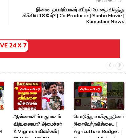
Next Post
இணை தயாரிப்பாளர் வீட்டில் போதை விருந்து
சிக்கிய 18 பேர்? | Co Producer | Simbu Movie |
Kumudam News
IVE 24 X 7
ச
வீடியோ ஸ்டோரி
வீடியோ ஸ்டோரி
வழ
அ
வ
ஆன்லைனில் மதுபானம்
கொடுத்த வாக்குறுதியை
H
விற்பனையா? அமைச்சர்
நிறைவேற்றவில்லை.. |
Q
M
K Vignesh விளக்கம் |
Agriculture Budget |