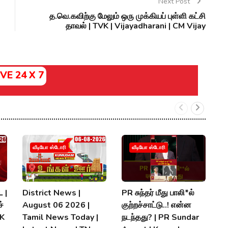
Next Post
த.வெ.கவிற்கு மேலும் ஒரு முக்கியப் புள்ளி கட்சி
தாவல் | TVK | Vijayadharani | CM Vijay
IVE 24 X 7
வீடியோ ஸ்டோரி
வீடியோ ஸ்டோரி
 |
District News |
PR சுந்தர் மீது பாலி*ல்
நி
்
August 06 2026 |
குற்றச்சாட்டு..! என்ன
த
MK
Tamil News Today |
நடந்தது? | PR Sundar
மு