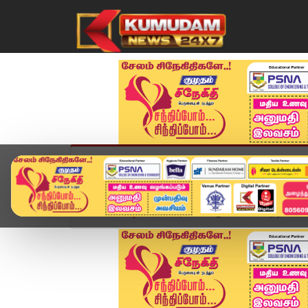
முகப்பு
விளையாட்டு
அண்மை
தமிழ்நாட
Home
வீடியோ ஸ்டோரி
" ஆவின் பச்சை நிற பால் பாக