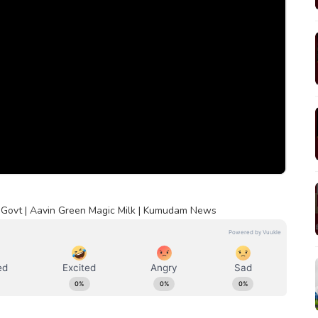
TN Govt | Aavin Green Magic Milk | Kumudam News