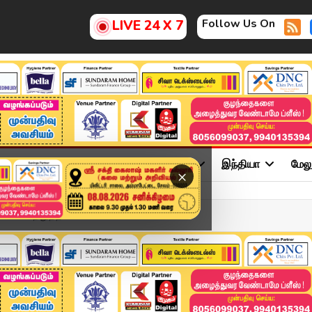
Follow Us On
LIVE 24 X 7
ு
சினிமா
அரசியல்
விளையாட்டு
இந்தியா
மேல
×
்கெட் நிறுத்தப்படவில்...