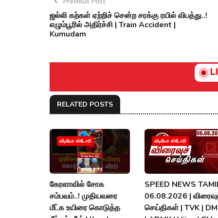
Previous Post
ஜல்லி கற்கள் ஏற்றிச் சென்ற சரக்கு ரயில் விபத்து..!
எழும்பூரில் அதிர்ச்சி | Train Accident |
Kumudam
L
RELATED POSTS
வீடியோ ஸ்டோரி
வீடியோ ஸ்டோரி
கேரளாவில் சோக
SPEED NEWS TAMIL
சம்பவம்..! முதியவரை
06.08.2026 | விரைவுச
மீட்க உயிரை கொடுத்த
செய்திகள் | TVK | D