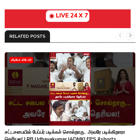
LIVE 24 X 7
RELATED POSTS
வீடியோ ஸ்டோரி
சட்டசபையில் பேப்பர் படிக்கச் சொல்றாரு.. அவரே படிக்கிறாரா
தெரியல! | RB Udhayakumar |ADMK| EPS #shorts