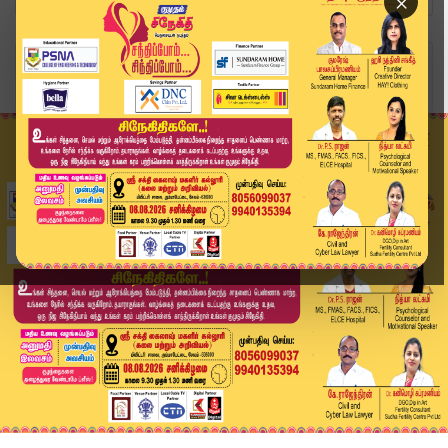
×
Home
வீடியோ ஸ்டோரி
ஜல்லி கற்கள் ஏற்றிச் சென்ற சரக்கு ரயில் விபத்து...