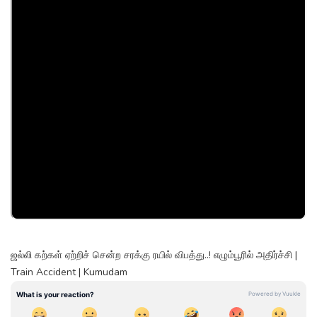
ஜல்லி கற்கள் ஏற்றிச் சென்ற சரக்கு ரயில் விபத்து..! எழும்பூரில் அதிர்ச்சி |
Train Accident | Kumudam