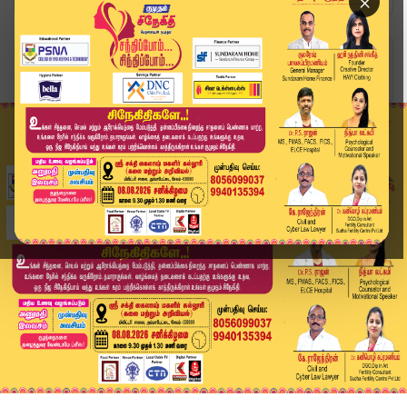
×
Home
வீடியோ ஸ்டோரி
🔴LIVE : முதல் தமிழ்நாடு சட்டப்பேரவை கூட்டத்தொட...