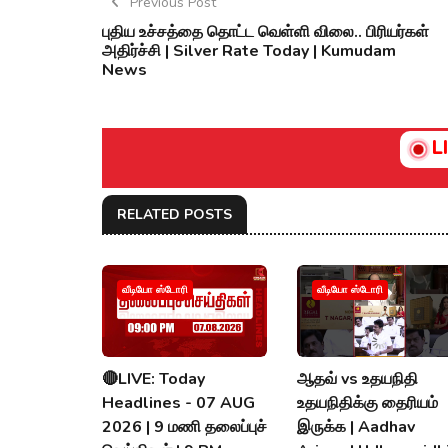
Previous Post
புதிய உச்சத்தை தொட்ட வெள்ளி விலை.. பிரியர்கள்
அதிர்ச்சி | Silver Rate Today | Kumudam
News
L
RELATED POSTS
வீடியோ ஸ்டோரி
வீடியோ ஸ்டோரி
🔴LIVE: Today
ஆதவ் vs உதயநிதி
Headlines - 07 AUG
உதயநிதிக்கு தைரியம்
2026 | 9 மணி தலைப்புச்
இருக்க | Aadhav