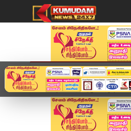
முகப்பு
விளையாட்டு
அண்மை
தமிழ்நாட
Home
வீடியோ ஸ்டோரி
திமுகவினர் ஒட்டிய போஸ்டர்