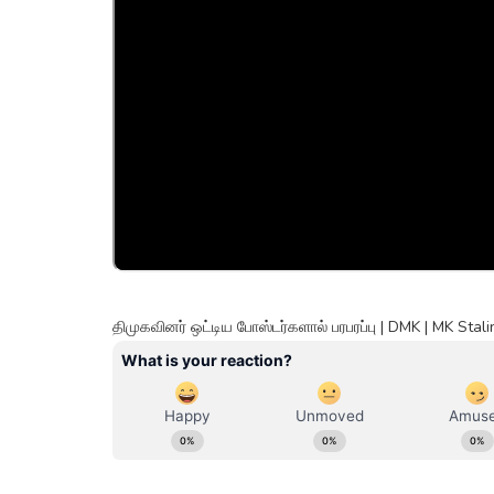
திமுகவினர் ஒட்டிய போஸ்டர்களால் பரபரப்பு | DMK | MK St