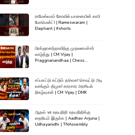
ராமேஸ்வரம் கோவில் யானையின் காபி
மோமென்ட்! | Rameswaram |
Elephant | #shorts
பிரக்ஞானந்தாவிற்கு முதலமைச்சர்
வாழ்த்து | CM Vijay |
Praggnanandhaa | Chess
Champion |KumudamNews
சப்பகட்டு கட்டும் தவெக! செவுட்டு அடி
வாங்கும் திமுக! காரசார அரசியல்
நிகழ்வுகள் | CM Vijay | DMK
ஆதவ் vs உதயநிதி உதயநிதிக்கு
தைரியம் இருக்க | Aadhav Arjuna |
Udhayanidhi | TNAssembly