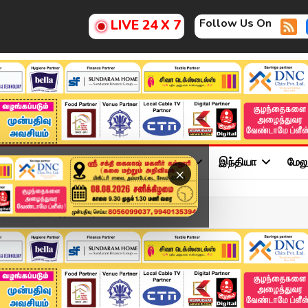
Follow Us On
LIVE 24 X 7
ு
சினிமா
அரசியல்
விளையாட்டு
இந்தியா
மேல
×
களால் பரபரப்பு | DMK |...