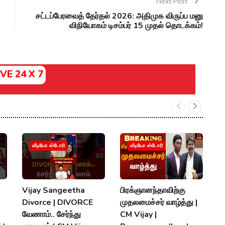
Next Post
சட்டப்பேரவைத் தேர்தல் 2026: அதிமுக விருப்ப மனு
விநியோகம் டிசம்பர் 15 முதல் தொடக்கம்!
IVE 24 X 7
வீடியோ ஸ்டோரி
வீடியோ ஸ்டோரி
Vijay Sangeetha
பிரக்ஞானந்தாவிற்கு
சப
Divorce | DIVORCE
முதலமைச்சர் வாழ்த்து |
செ
வேணாம்.. சேர்ந்து
CM Vijay |
த